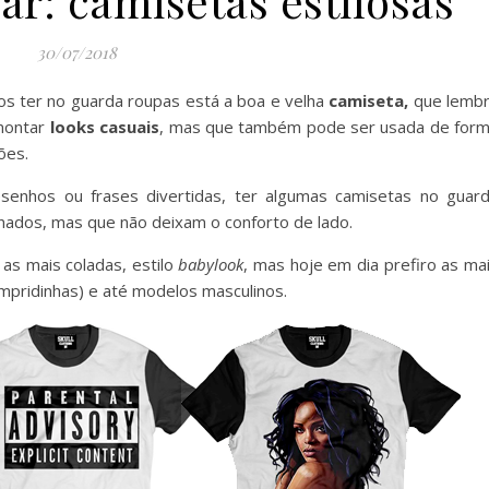
ar: camisetas estilosas
30/07/2018
s ter no guarda roupas está a boa e velha
camiseta,
que lemb
 montar
looks casuais
, mas que também pode ser usada de for
ões.
enhos ou frases divertidas, ter algumas camisetas no guar
nados, mas que não deixam o conforto de lado.
as mais coladas, estilo
babylook
, mas hoje em dia prefiro as ma
mpridinhas) e até modelos masculinos.