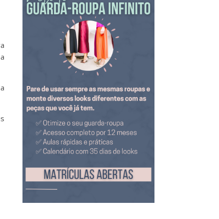
ra
ma
da
is