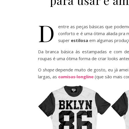
para usar e am
D
entre as peças básicas que podemo
conforto e é uma ótima aliada pra
super
estilosa
em algumas produç
Da branca básica às estampadas e com des
roupas é uma ótima forma de criar looks ante
O
shape
depende muito de gosto, eu já amei 
largas, as
camisas longline
(que são mais co