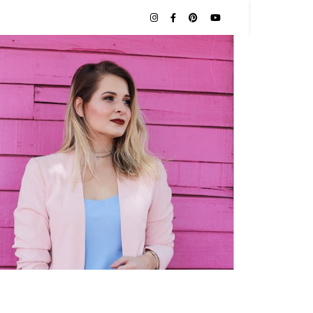
NAS |
O POR
TES