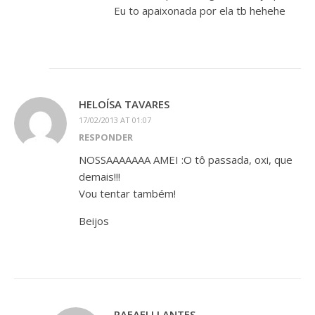
Eu to apaixonada por ela tb hehehe
HELOÍSA TAVARES
17/02/2013 AT 01:07
RESPONDER
NOSSAAAAAAA AMEI :O tô passada, oxi, que
demais!!!
Vou tentar também!
Beijos
RAFAELLI ANTES