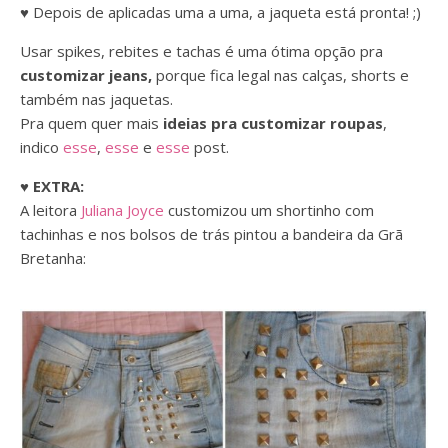
♥ Depois de aplicadas uma a uma, a jaqueta está pronta! ;)
Usar spikes, rebites e tachas é uma ótima opção pra
customizar jeans,
porque fica legal nas calças, shorts e
também nas jaquetas.
Pra quem quer mais
ideias pra customizar roupas
,
indico
esse
,
esse
e
esse
post.
♥
EXTRA:
A leitora
Juliana Joyce
customizou um shortinho com
tachinhas e nos bolsos de trás pintou a bandeira da Grã
Bretanha: