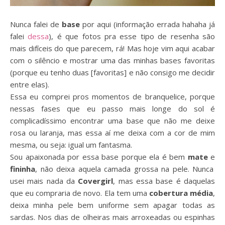
Nunca falei de
base
por aqui (informação errada hahaha já
falei
dessa
), é que fotos pra esse tipo de resenha são
mais difíceis do que parecem, rá! Mas hoje vim aqui acabar
com o silêncio e mostrar uma das minhas bases favoritas
(porque eu tenho duas [favoritas] e não consigo me decidir
entre elas).
Essa eu comprei pros momentos de branquelice, porque
nessas fases que eu passo mais longe do sol é
complicadíssimo encontrar uma base que não me deixe
rosa ou laranja, mas essa aí me deixa com a cor de mim
mesma, ou seja: igual um fantasma.
Sou apaixonada por essa base porque ela é bem
mate
e
fininha
, não deixa aquela camada grossa na pele. Nunca
usei mais nada da
Covergirl
, mas essa base é daquelas
que eu compraria de novo. Ela tem uma
cobertura média
,
deixa minha pele bem uniforme sem apagar todas as
sardas. Nos dias de olheiras mais arroxeadas ou espinhas