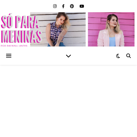
SÓ PARA MENINAS |
BLOG FEMININO POR
RAFAELLI ANTES