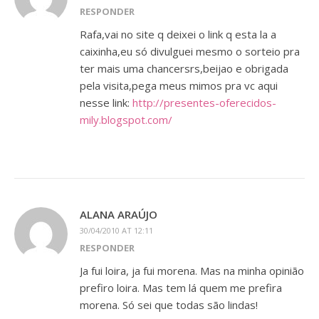
RESPONDER
Rafa,vai no site q deixei o link q esta la a
caixinha,eu só divulguei mesmo o sorteio pra
ter mais uma chancersrs,beijao e obrigada
pela visita,pega meus mimos pra vc aqui
nesse link:
http://presentes-oferecidos-
mily.blogspot.com/
ALANA ARAÚJO
30/04/2010 AT 12:11
RESPONDER
Ja fui loira, ja fui morena. Mas na minha opinião
prefiro loira. Mas tem lá quem me prefira
morena. Só sei que todas são lindas!