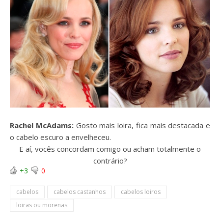
Rachel McAdams:
Gosto mais loira, fica mais destacada e
o cabelo escuro a envelheceu.
E aí, vocês concordam comigo ou acham totalmente o
contrário?
+3
0
cabelos
cabelos castanhos
cabelos loiros
loiras ou morenas