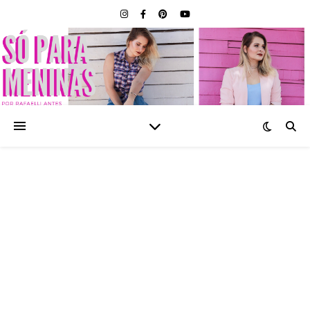
SÓ PARA MENINAS |
BLOG FEMININO POR
RAFAELLI ANTES