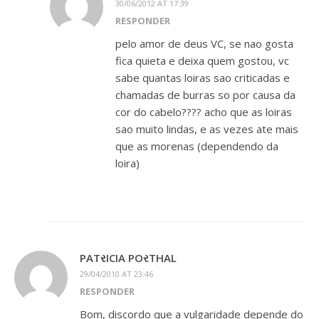
30/06/2012 AT 17:39
RESPONDER
pelo amor de deus VC, se nao gosta
fica quieta e deixa quem gostou, vc
sabe quantas loiras sao criticadas e
chamadas de burras so por causa da
cor do cabelo???? acho que as loiras
sao muito lindas, e as vezes ate mais
que as morenas (dependendo da
loira)
PΑТરΙCΙΑ POરТHΑL
29/04/2010 AT 23:46
RESPONDER
Bom, discordo que a vulgaridade depende do