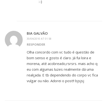
:-)
BIA GALVÃO
30/04/2010 AT 01:58
RESPONDER
Olha concordo com vc tudo é questão de
bom senso e gosto é claro. Já fui loira e
morena, até acobreado,rsrsrs. mais acho q
eu com algumas luzes realmente dá uma
realçada. E tb dependendo do corpo vc fica
vulgar ou não. Adorei o post!! bjsjsj