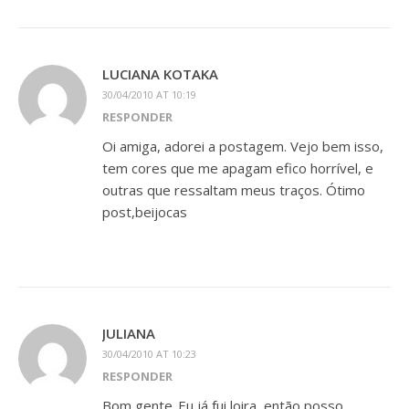
LUCIANA KOTAKA
30/04/2010 AT 10:19
RESPONDER
Oi amiga, adorei a postagem. Vejo bem isso,
tem cores que me apagam efico horrível, e
outras que ressaltam meus traços. Ótimo
post,beijocas
JULIANA
30/04/2010 AT 10:23
RESPONDER
Bom gente..Eu já fui loira, então posso