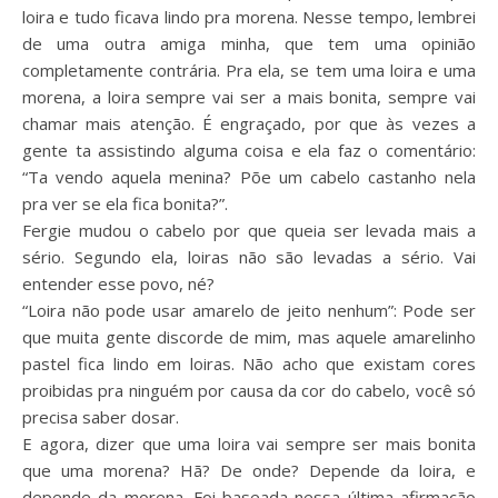
loira e tudo ficava lindo pra morena. Nesse tempo, lembrei
de uma outra amiga minha, que tem uma opinião
completamente contrária. Pra ela, se tem uma loira e uma
morena, a loira sempre vai ser a mais bonita, sempre vai
chamar mais atenção. É engraçado, por que às vezes a
gente ta assistindo alguma coisa e ela faz o comentário:
“Ta vendo aquela menina? Põe um cabelo castanho nela
pra ver se ela fica bonita?”.
Fergie mudou o cabelo por que queia ser levada mais a
sério. Segundo ela, loiras não são levadas a sério. Vai
entender esse povo, né?
“Loira não pode usar amarelo de jeito nenhum”: Pode ser
que muita gente discorde de mim, mas aquele amarelinho
pastel fica lindo em loiras. Não acho que existam cores
proibidas pra ninguém por causa da cor do cabelo, você só
precisa saber dosar.
E agora, dizer que uma loira vai sempre ser mais bonita
que uma morena? Hã? De onde? Depende da loira, e
depende da morena. Foi baseada nessa última afirmação