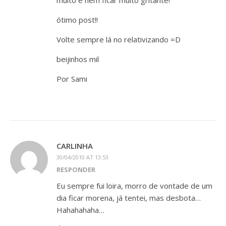
muito e nem ficar muito gritante!
ótimo post!!
Volte sempre lá no relativizando =D
beijinhos mil
Por Sami
CARLINHA
30/04/2010 AT 13:53
RESPONDER
Eu sempre fui loira, morro de vontade de um
dia ficar morena, já tentei, mas desbota…
Hahahahaha…