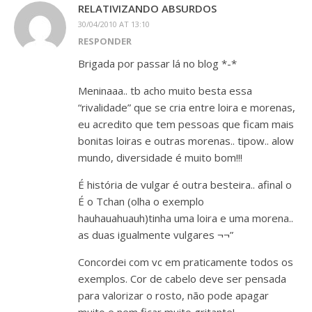
RELATIVIZANDO ABSURDOS
30/04/2010 AT 13:10
RESPONDER
Brigada por passar lá no blog *-*
Meninaaa.. tb acho muito besta essa
“rivalidade” que se cria entre loira e morenas,
eu acredito que tem pessoas que ficam mais
bonitas loiras e outras morenas.. tipow.. alow
mundo, diversidade é muito bom!!!
É história de vulgar é outra besteira.. afinal o
É o Tchan (olha o exemplo
hauhauahuauh)tinha uma loira e uma morena..
as duas igualmente vulgares ¬¬”
Concordei com vc em praticamente todos os
exemplos. Cor de cabelo deve ser pensada
para valorizar o rosto, não pode apagar