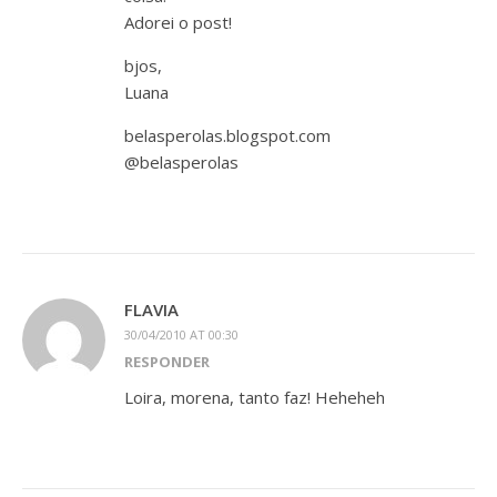
Adorei o post!
bjos,
Luana
belasperolas.blogspot.com
@belasperolas
FLAVIA
30/04/2010 AT 00:30
RESPONDER
Loira, morena, tanto faz! Heheheh