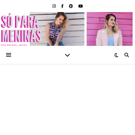
SÓ PARA MENINAS |
BLOG FEMININO POR
RAFAELLI ANTES