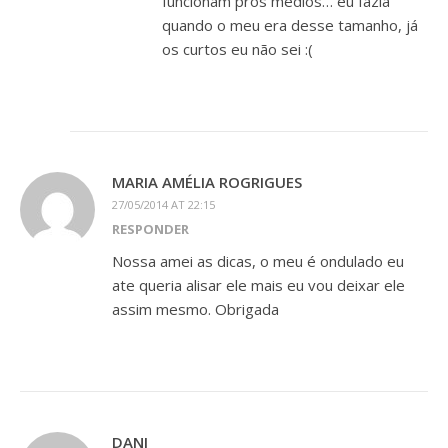
funcionam pros médios… eu fazia
quando o meu era desse tamanho, já
os curtos eu não sei :(
MARIA AMÉLIA ROGRIGUES
27/05/2014 AT 22:15
RESPONDER
Nossa amei as dicas, o meu é ondulado eu
ate queria alisar ele mais eu vou deixar ele
assim mesmo. Obrigada
DANI