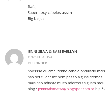
Rafa,
Super sexy cabelos assim
Big beijos
JENNI SILVA & BABI EVELLYN
11/12/2013 AT 15:48
RESPONDER
noosssa eu amei tenho cabelo ondulado mais
não sei cuidar mt bem passo alguns cremes
mais não adianta muito adoreei ! siguam meu
blog :
jennibabimatta@blogspot.com.br
bjs *–