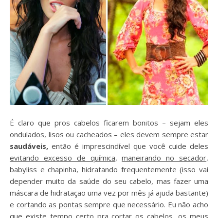
É claro que pros cabelos ficarem bonitos – sejam eles
ondulados, lisos ou cacheados – eles devem sempre estar
saudáveis,
então é imprescindível que você cuide deles
evitando excesso de química
,
maneirando no secador,
babyliss e chapinha
,
hidratando frequentemente
(isso vai
depender muito da saúde do seu cabelo, mas fazer uma
máscara de hidratação uma vez por mês já ajuda bastante)
e
cortando as pontas
sempre que necessário. Eu não acho
que existe tempo certo pra cortar os cabelos, os meus