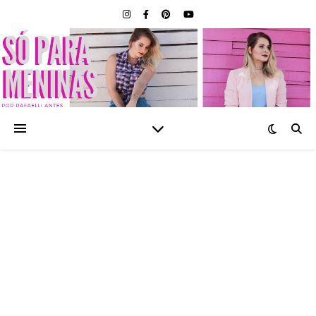
SÓ PARA MENINAS |
BLOG FEMININO POR
RAFAELLI ANTES