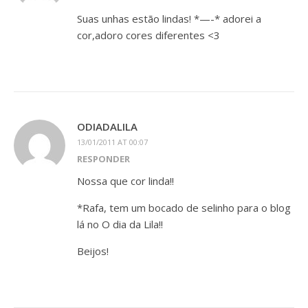
Suas unhas estão lindas! *—-* adorei a
cor,adoro cores diferentes <3
ODIADALILA
13/01/2011 AT 00:07
RESPONDER
Nossa que cor linda!!
*Rafa, tem um bocado de selinho para o blog
lá no O dia da Lila!!
Beijos!