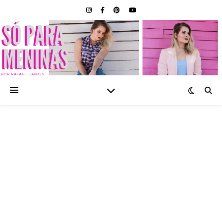
SÓ PARA MENINAS |
BLOG FEMININO POR
RAFAELLI ANTES