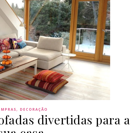
,
OMPRAS
DECORAÇÃO
fadas divertidas para a
sua casa