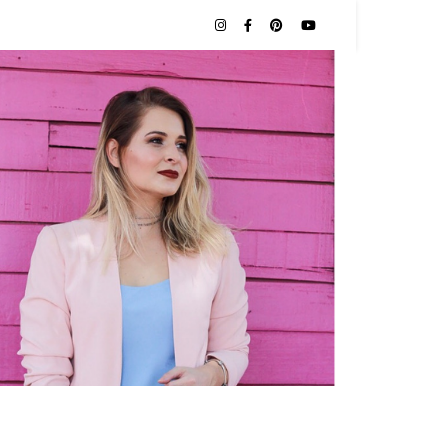
NAS |
O POR
TES