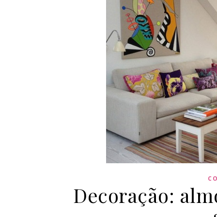
C
Decoração: almo