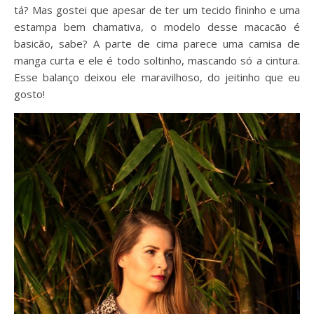
tá? Mas gostei que apesar de ter um tecido fininho e uma
estampa bem chamativa, o modelo desse macacão é
basicão, sabe? A parte de cima parece uma camisa de
manga curta e ele é todo soltinho, mascando só a cintura.
Esse balanço deixou ele maravilhoso, do jeitinho que eu
gosto!