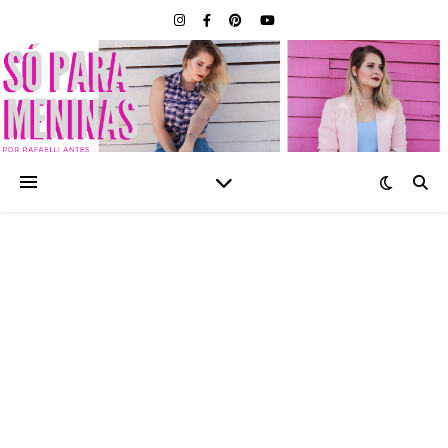
SÓ PARA MENINAS |
BLOG FEMININO POR
RAFAELLI ANTES