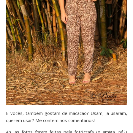
E vocês, também gostam de macacão? Usam, já usaram,
querem usar? Me contem nos comentários!
Ah, as fotos foram feitas pela fotógrafa (e amiga, né?)