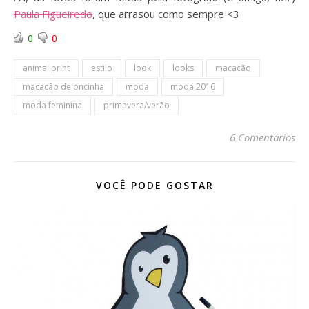
Paula Figueiredo
, que arrasou como sempre <3
0
0
animal print
estilo
look
looks
macacão
macacão de oncinha
moda
moda 2016
moda feminina
primavera/verão
6 Comentários
VOCÊ PODE GOSTAR