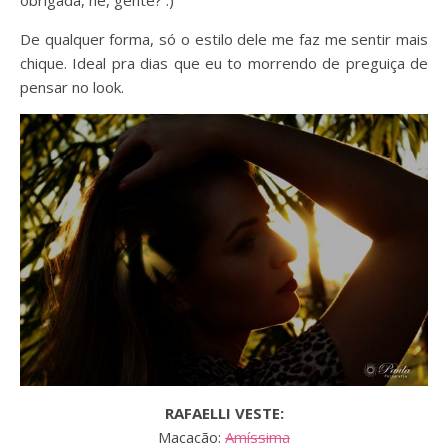
obrigada, né, gente? :)
De qualquer forma, só o estilo dele me faz me sentir mais
chique. Ideal pra dias que eu to morrendo de preguiça de
pensar no look.
RAFAELLI VESTE:
Macacão:
Amíssima