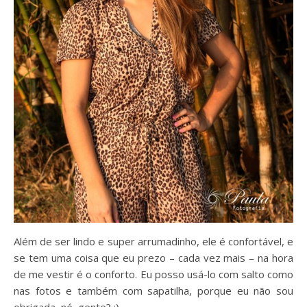
Além de ser lindo e super arrumadinho, ele é confortável, e
se tem uma coisa que eu prezo – cada vez mais – na hora
de me vestir é o conforto. Eu posso usá-lo com salto como
nas fotos e também com sapatilha, porque eu não sou