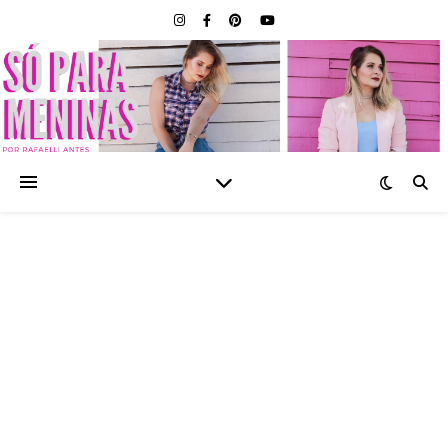
SÓ PARA MENINAS |
BLOG FEMININO POR
RAFAELLI ANTES