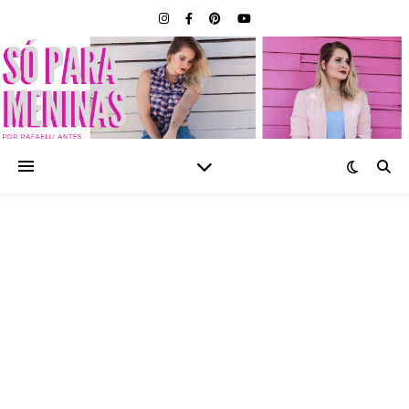
SÓ PARA MENINAS |
BLOG FEMININO POR
RAFAELLI ANTES