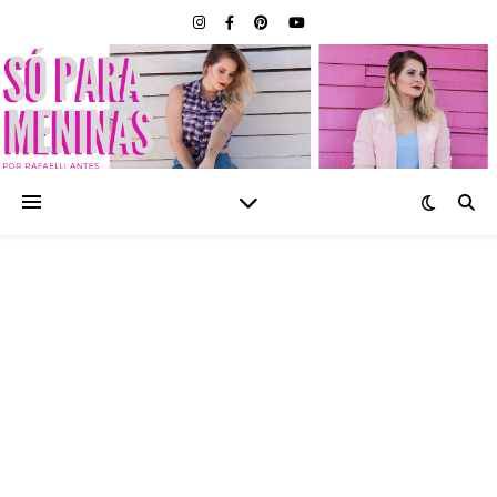
SÓ PARA MENINAS |
BLOG FEMININO POR
RAFAELLI ANTES