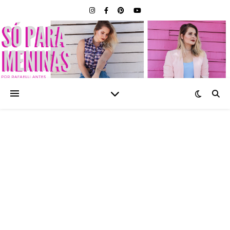
SÓ PARA MENINAS |
BLOG FEMININO POR
RAFAELLI ANTES