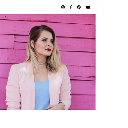
NAS |
O POR
TES