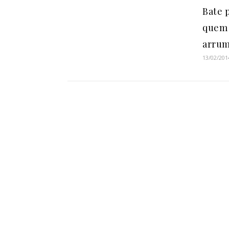
Bate 
quem 
arrum
13/02/201