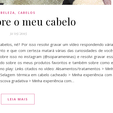
,
BELEZA
CABELOS
bre o meu cabelo
31/05/2015
belos, né? Por isso resolvi gravar um vídeo respondendo vári
nto e que com certeza matará várias das curiosidades de você
obre isso no instagram (@soparameninas) e resolvi gravar es
ando sobre os meus produtos favoritos e também sobre como 
ar no play: Links citados no vídeo: Alisamentos/tratamentos > Min
> Selagem térmica em cabelo cacheado > Minha experiência com
escova gradativa > Minha experiência com…
LEIA MAIS