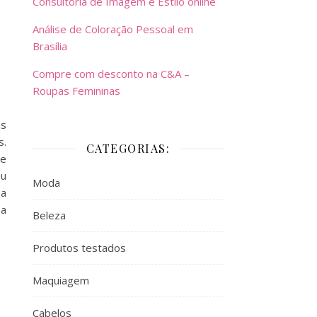
Consultoria de Imagem e Estilo online
Análise de Coloração Pessoal em
Brasília
Compre com desconto na C&A –
Roupas Femininas
as
s.
CATEGORIAS:
se
eu
Moda
ha
 a
Beleza
Produtos testados
Maquiagem
Cabelos