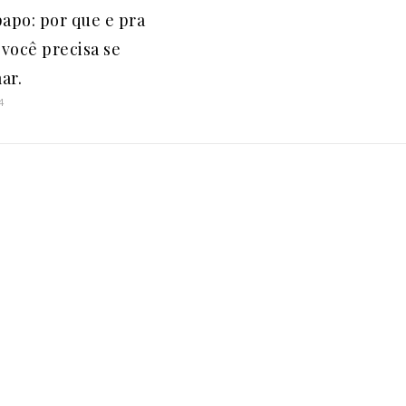
papo: por que e pra
você precisa se
ar.
4