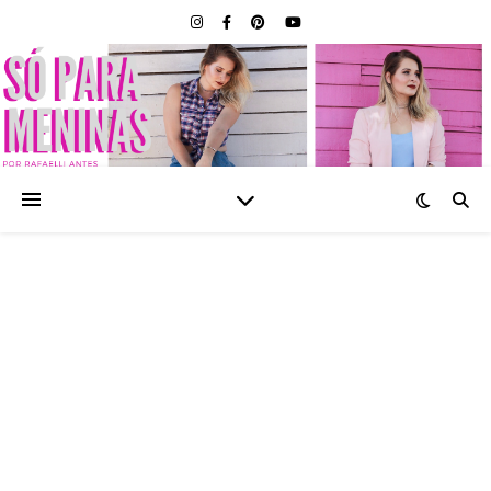
SÓ PARA MENINAS |
BLOG FEMININO POR
RAFAELLI ANTES