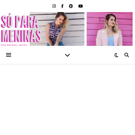
SÓ PARA MENINAS |
BLOG FEMININO POR
RAFAELLI ANTES