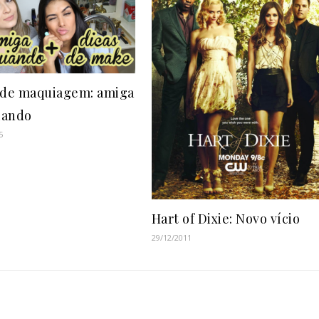
 de maquiagem: amiga
iando
5
Hart of Dixie: Novo vício
29/12/2011