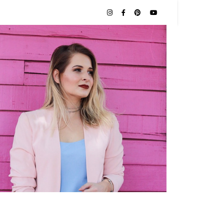
NAS |
O POR
TES