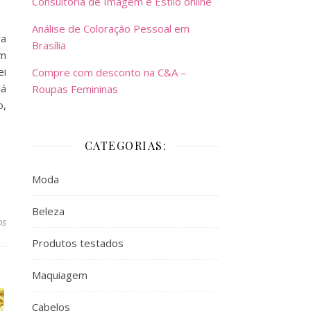
Consultoria de Imagem e Estilo online
Análise de Coloração Pessoal em
ra
Brasília
em
ei
Compre com desconto na C&A –
lá
Roupas Femininas
o,
CATEGORIAS:
Moda
Beleza
os
Produtos testados
Maquiagem
Cabelos