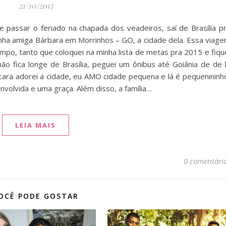
21/10/2015
 passar o feriado na chapada dos veadeiros, saí de Brasília p
nha amiga Bárbara em Morrinhos – GO, a cidade dela. Essa viag
po, tanto que coloquei na minha lista de metas pra 2015 e fiqu
 não fica longe de Brasília, peguei um ônibus até Goiânia de de 
cara adorei a cidade, eu AMO cidade pequena e lá é pequenininh
olvida e uma graça. Além disso, a família…
LEIA MAIS
0 comentári
OCÊ PODE GOSTAR