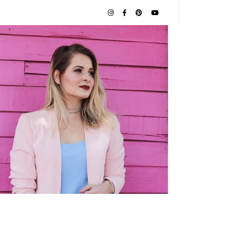
NAS |
O POR
TES