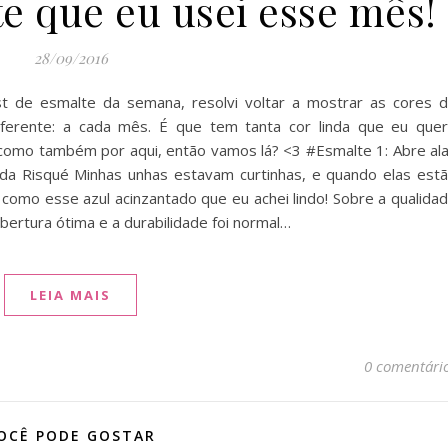
e que eu usei esse mês!
28/09/2016
t de esmalte da semana, resolvi voltar a mostrar as cores 
erente: a cada mês. É que tem tanta cor linda que eu que
 como também por aqui, então vamos lá? <3 #Esmalte 1: Abre al
, da Risqué Minhas unhas estavam curtinhas, e quando elas est
como esse azul acinzantado que eu achei lindo! Sobre a qualida
obertura ótima e a durabilidade foi normal…
LEIA MAIS
0 comentári
OCÊ PODE GOSTAR