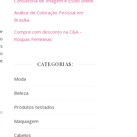
Consultoria de Imagem e Estilo online
Análise de Coloração Pessoal em
Brasília
de
Compre com desconto na C&A –
ro
Roupas Femininas
as
ão
de
CATEGORIAS:
Moda
Beleza
Produtos testados
os
Maquiagem
Cabelos