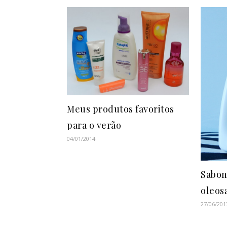
Meus produtos favoritos
para o verão
04/01/2014
Sabon
oleos
27/06/201