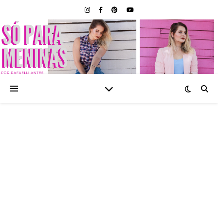
SÓ PARA MENINAS |
BLOG FEMININO POR
RAFAELLI ANTES