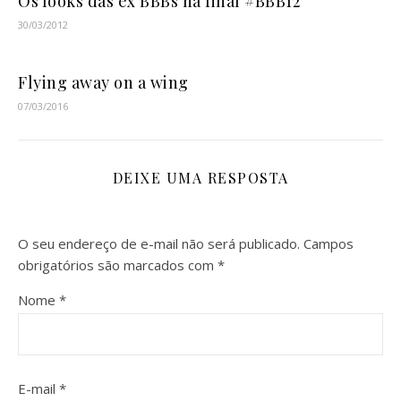
Os looks das ex BBBs na final #BBB12
30/03/2012
Flying away on a wing
07/03/2016
DEIXE UMA RESPOSTA
O seu endereço de e-mail não será publicado.
Campos
obrigatórios são marcados com
*
Nome
*
E-mail
*