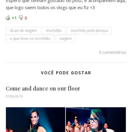
Espero que tenham gostado do post, e acompanhem aqui,
que logo saem todos os vlogs que eu fiz <3
+1
0
dicas de viagem
mochilão
mochilão pela europa
o que levar no mochilão
viagem
0 comentários
VOCÊ PODE GOSTAR
Come and dance on our floor
07/03/2016