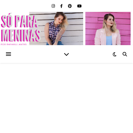
SÓ PARA MENINAS |
BLOG FEMININO POR
RAFAELLI ANTES