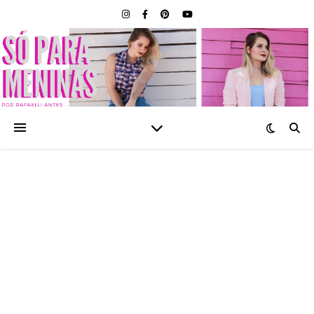
SÓ PARA MENINAS |
BLOG FEMININO POR
RAFAELLI ANTES