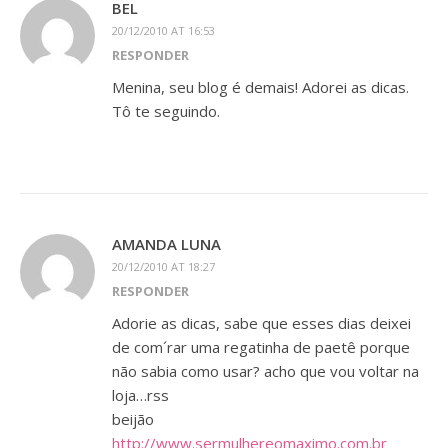
BEL
20/12/2010 AT 16:53
RESPONDER
Menina, seu blog é demais! Adorei as dicas.
Tô te seguindo.
AMANDA LUNA
20/12/2010 AT 18:27
RESPONDER
Adorie as dicas, sabe que esses dias deixei
de com´rar uma regatinha de paetê porque
não sabia como usar? acho que vou voltar na
loja…rss
beijão
http://www.sermulhereomaximo.com.br