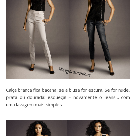
Calça branca fica bacana, se a blusa for escura. Se for nude,
prata ou dourada: esqueça! E novamente o jeans… com
uma lavagem mais simples.