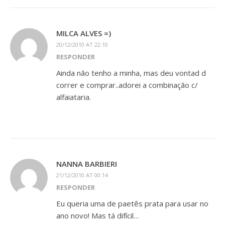
MILCA ALVES =)
20/12/2010 AT 22:10
RESPONDER
Ainda não tenho a minha, mas deu vontad d
correr e comprar..adorei a combinação c/
alfaiataria.
NANNA BARBIERI
21/12/2010 AT 00:14
RESPONDER
Eu queria uma de paetês prata para usar no
ano novo! Mas tá difícil…