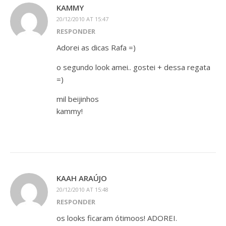
KAMMY
20/12/2010 AT 15:47
RESPONDER
Adorei as dicas Rafa =)
o segundo look amei.. gostei + dessa regata
=)
mil beijinhos
kammy!
KAAH ARAÚJO
20/12/2010 AT 15:48
RESPONDER
os looks ficaram ótimoos! ADOREI.