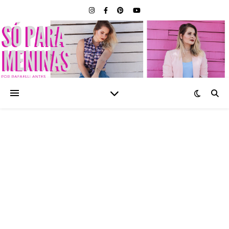
SÓ PARA MENINAS |
BLOG FEMININO POR
RAFAELLI ANTES