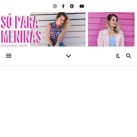
SÓ PARA MENINAS |
BLOG FEMININO POR
RAFAELLI ANTES