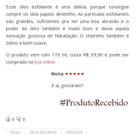
Esse óleo esfoliante é uma delícia, porque consegue
cumprir os dois papéis direitinho. As partículas esfoliantes
são grandes, suficientes pra ter uma boa abrasão e o
poder do óleo também é muito bom e deixa aquela
sensação gostosa de hidratação. O cheirinho também é
ótimo e bem suave.
O produto vem com 170 ml, custa R$ 39,90 e pode ser
comprado na
loja online
.
Nota:
♥ ♥ ♥ ♥ ♥
E aí, gostaram?
0
0
corpo
dicas de beleza
esfoliante