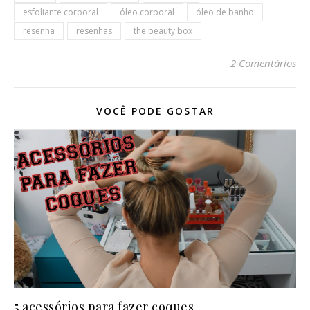
esfoliante corporal
óleo corporal
óleo de banho
resenha
resenhas
the beauty box
2 Comentários
VOCÊ PODE GOSTAR
5 acessórios para fazer coques