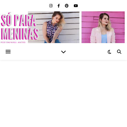
SÓ PARA MENINAS |
BLOG FEMININO POR
RAFAELLI ANTES