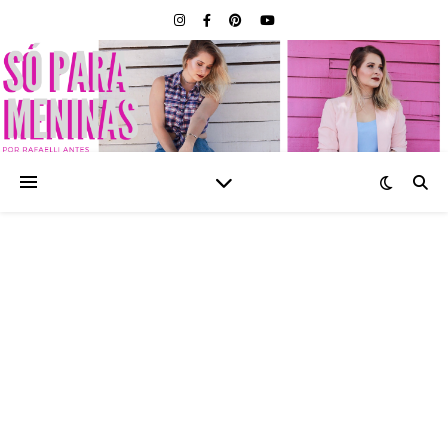
SÓ PARA MENINAS |
BLOG FEMININO POR
RAFAELLI ANTES